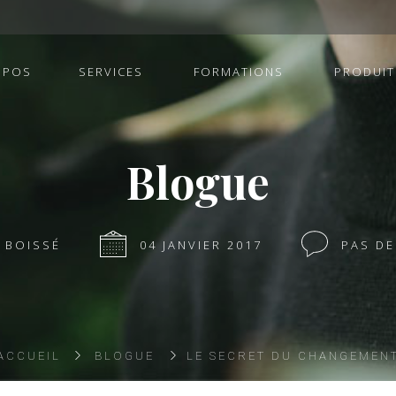
OPOS
SERVICES
FORMATIONS
PRODUIT
Blogue
 BOISSÉ
04 JANVIER 2017
PAS D
ACCUEIL
BLOGUE
LE SECRET DU CHANGEMEN